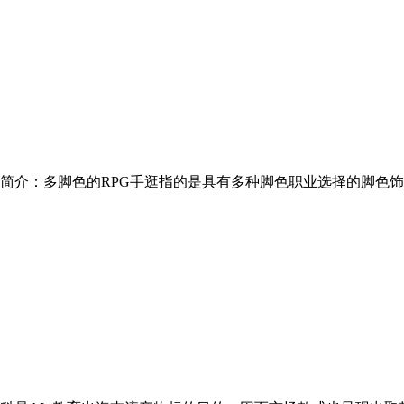
。简介：多脚色的RPG手逛指的是具有多种脚色职业选择的脚色饰