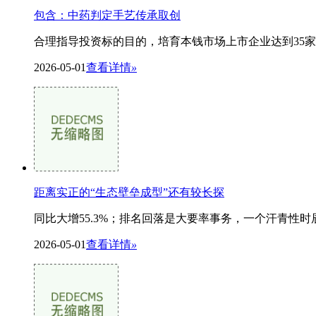
包含：中药判定手艺传承取创
合理指导投资标的目的，培育本钱市场上市企业达到35家
2026-05-01
查看详情
»
距离实正的“生态壁垒成型”还有较长探
同比大增55.3%；排名回落是大要率事务，一个汗青性时辰
2026-05-01
查看详情
»