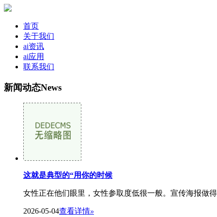
首页
关于我们
ai资讯
ai应用
联系我们
新闻动态
News
这就是典型的“用你的时候
女性正在他们眼里，女性参取度低很一般。宣传海报做得闪
2026-05-04
查看详情
»