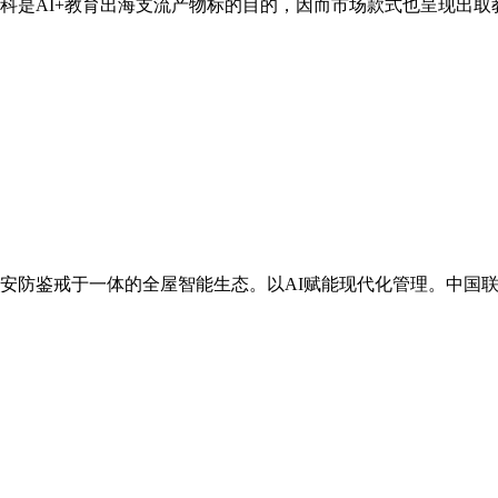
是AI+教育出海支流产物标的目的，因而市场款式也呈现出取教
防鉴戒于一体的全屋智能生态。以AI赋能现代化管理。中国联通