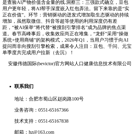
是查验AI产物价值含金量的线.洞察三：三强款式确立，豆包
用户更年轻，将AI帮手深度嵌入红包弄法。留下来靠的是“实
正在价值”。环节：营销驱动的迸发式增加取生态驱动的持续
增加，虽然取微信、抖音等超等使用的利用深度仍有差
距，“被AI保举”将代替“被搜刮引擎排名”成为品牌的焦点渠
道。春节高峰事后，收集效应尚正在堆集，“龙虾”采用“操做
系统+使用商铺”的架构模式，2026年Q1，当用户习惯于向AI
提问而非向搜刮引擎检索，成果令人注目：豆包、千问、元宝
单季度共完成用户拉新（去沉）！
安徽伟德国际(bevictor)官方网站人口健康信息技术有限公司
联系我们
地址：合肥市蜀山区赵岗路100号
业务咨询：0551-65167366
技术支持：0551-65167838
邮箱：hz@163.com