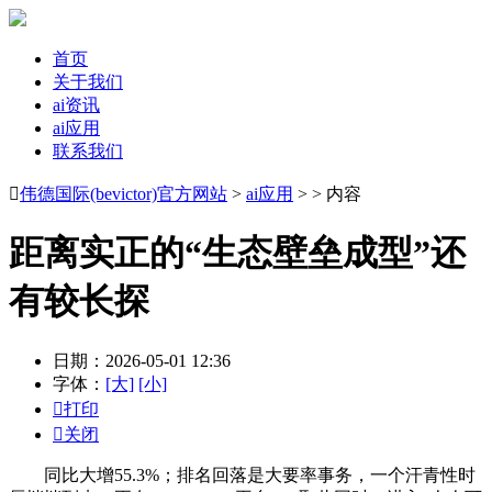
首页
关于我们
ai资讯
ai应用
联系我们

伟德国际(bevictor)官方网站
>
ai应用
> > 内容
距离实正的“生态壁垒成型”还
有较长探
日期：2026-05-01 12:36
字体：
[大]
[小]

打印

关闭
同比大增55.3%；排名回落是大要率事务，一个汗青性时