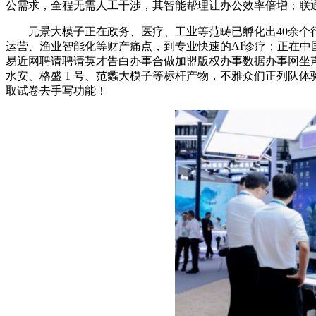
公需求，全程无需人工干涉，其智能帮理让办公效率倍增；联
元景大模子正在政务、医疗、工业等范畴已孵化出40余个行
运营、渔业智能化等财产痛点，到专业快速的AI诊疗；正在中
易近网聘请聘请英才告白办事合做加盟版权办事数据办事网坐
水安、格盛 1 号、范蠡大模子等标杆产物，不雅众们正列队体
取试卷去手写功能！