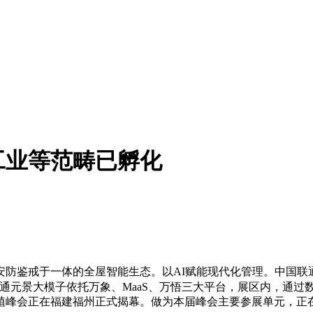
工业等范畴已孵化
鉴戒于一体的全屋智能生态。以AI赋能现代化管理。中国联
通元景大模子依托万象、MaaS、万悟三大平台，展区内，通
植峰会正在福建福州正式揭幕。做为本届峰会主要参展单元，正