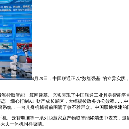
4月29日，中国联通正以“数智强基”的立异实
控取智能，算网建基。充实表现了中国联通工业具身智能平台正在
园出色表态，细心打制AI+财产成长展区，大幅提拔政务办公效率…
警系统，一台具身机械臂前围满了参不雅群众。中国联通承建的
机、云智电脑等一系列聪慧家庭产物取智能终端集中表态，邀请
儿科大夫一体机同样吸睛。