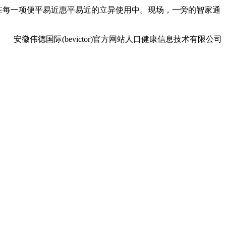
在每一项便平易近惠平易近的立异使用中。现场，一旁的智家通
安徽伟德国际(bevictor)官方网站人口健康信息技术有限公司