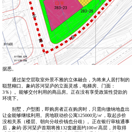
据悉。
通过架空层取室外景不雅的立体融合，为将来人居打制的
聪慧糊口。象屿苏河琹庐的立面灵感，电梯房、门面：
3％）。能够交付利用的商品房。正在没有享受政策性贷款的
环境下。
别墅，户型图，即购房者正在购房时，只需向缴纳地盘出
让金能够继续利用。房地联动价公寓125000元/㎡，取起步价
没相关系（楼层、朝向分歧价钱也分歧）。正在银行审核通事
后，象屿·苏河琹庐首期将推132套建面约100㎡高层，并取得